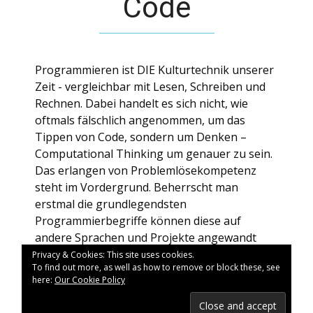
Code
Programmieren ist DIE Kulturtechnik unserer
Zeit - vergleichbar mit Lesen, Schreiben und
Rechnen. Dabei handelt es sich nicht, wie
oftmals fälschlich angenommen, um das
Tippen von Code, sondern um Denken –
Computational Thinking um genauer zu sein.
Das erlangen von Problemlösekompetenz
steht im Vordergrund. Beherrscht man
erstmal die grundlegendsten
Programmierbegriffe können diese auf
andere Sprachen und Projekte angewandt
werden. Man ist nie zu alt um
Privacy & Cookies: This site uses cookies.
To find out more, as well as how to remove or block these, see
Programmierkenntnisse zu erlangen.
here:
Our Cookie Policy