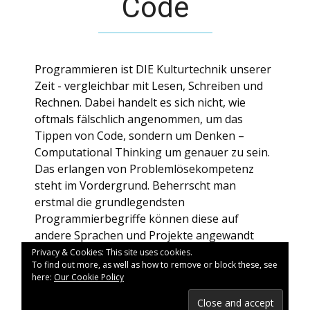
Code
Programmieren ist DIE Kulturtechnik unserer
Zeit - vergleichbar mit Lesen, Schreiben und
Rechnen. Dabei handelt es sich nicht, wie
oftmals fälschlich angenommen, um das
Tippen von Code, sondern um Denken –
Computational Thinking um genauer zu sein.
Das erlangen von Problemlösekompetenz
steht im Vordergrund. Beherrscht man
erstmal die grundlegendsten
Programmierbegriffe können diese auf
andere Sprachen und Projekte angewandt
werden. Man ist nie zu alt um
Privacy & Cookies: This site uses cookies.
To find out more, as well as how to remove or block these, see
Programmierkenntnisse zu erlangen.
here:
Our Cookie Policy