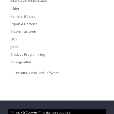
Interaktion & Methoden
Bilder
Kamera & Video
Export & Libraries
Datenstrukturen
OOP
JSON
Creative Programming
Übungszettel
Literatur, Links und Software
Privacy & Cookies: This site uses cookies.