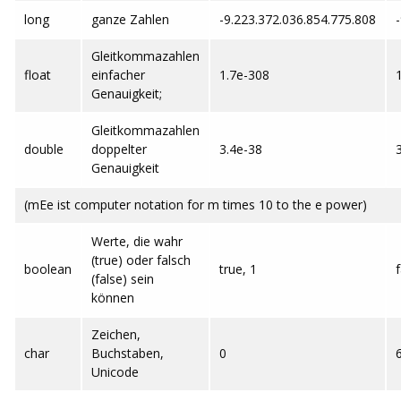
long
ganze Zahlen
-9.223.372.036.854.775.808
Gleitkommazahlen
float
einfacher
1.7e-308
Genauigkeit;
Gleitkommazahlen
double
doppelter
3.4e-38
Genauigkeit
(mEe ist computer notation for m times 10 to the e power)
Werte, die wahr
(true) oder falsch
boolean
true, 1
f
(false) sein
können
Zeichen,
char
Buchstaben,
0
Unicode