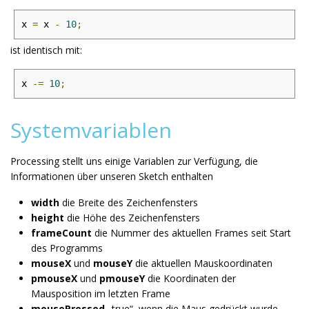
x 
=
 x 
-
10
;
ist identisch mit:
x 
-=
10
;
Systemvariablen
Processing stellt uns einige Variablen zur Verfügung, die
Informationen über unseren Sketch enthalten
width
die Breite des Zeichenfensters
height
die Höhe des Zeichenfensters
frameCount
die Nummer des aktuellen Frames seit Start
des Programms
mouseX
und
mouseY
die aktuellen Mauskoordinaten
pmouseX
und
pmouseY
die Koordinaten der
Mausposition im letzten Frame
mousePressed
„true“, wenn die Maus gedrückt wurde