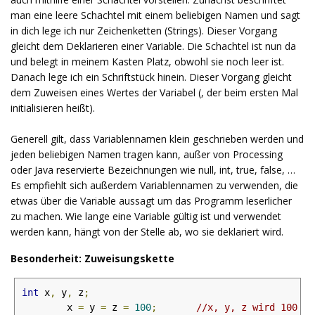
man eine leere Schachtel mit einem beliebigen Namen und sagt
in dich lege ich nur Zeichenketten (Strings). Dieser Vorgang
gleicht dem Deklarieren einer Variable. Die Schachtel ist nun da
und belegt in meinem Kasten Platz, obwohl sie noch leer ist.
Danach lege ich ein Schriftstück hinein. Dieser Vorgang gleicht
dem Zuweisen eines Wertes der Variabel (, der beim ersten Mal
initialisieren heißt).
Generell gilt, dass Variablennamen klein geschrieben werden und
jeden beliebigen Namen tragen kann, außer von Processing
oder Java reservierte Bezeichnungen wie null, int, true, false, …
Es empfiehlt sich außerdem Variablennamen zu verwenden, die
etwas über die Variable aussagt um das Programm leserlicher
zu machen. Wie lange eine Variable gültig ist und verwendet
werden kann, hängt von der Stelle ab, wo sie deklariert wird.
Besonderheit: Zuweisungskette
int
 x
,
 y
,
 z
;
	x 
=
 y 
=
 z 
=
100
;
//x, y, z wird 100 zu