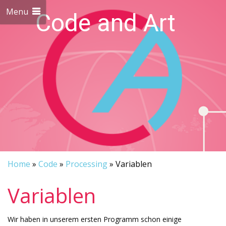
Menu
Code and Art
We love Code and Art
Home
»
Code
»
Processing
»
Variablen
Variablen
Wir haben in unserem ersten Programm schon einige