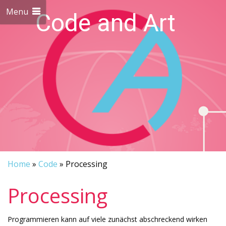
Menu
Code and Art
We love Code and Art
Home
»
Code
»
Processing
Processing
Programmieren kann auf viele zunächst abschreckend wirken