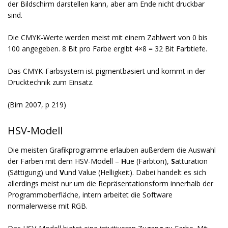
der Bildschirm darstellen kann, aber am Ende nicht druckbar
sind.
Die CMYK-Werte werden meist mit einem Zahlwert von 0 bis
100 angegeben. 8 Bit pro Farbe ergibt 4×8 = 32 Bit Farbtiefe.
Das CMYK-Farbsystem ist pigmentbasiert und kommt in der
Drucktechnik zum Einsatz.
(Birn 2007, p 219)
HSV-Modell
Die meisten Grafikprogramme erlauben außerdem die Auswahl
der Farben mit dem HSV-Modell –
H
ue (Farbton),
S
atturation
(Sättigung) und
V
und Value (Helligkeit). Dabei handelt es sich
allerdings meist nur um die Repräsentationsform innerhalb der
Programmoberfläche, intern arbeitet die Software
normalerweise mit RGB.