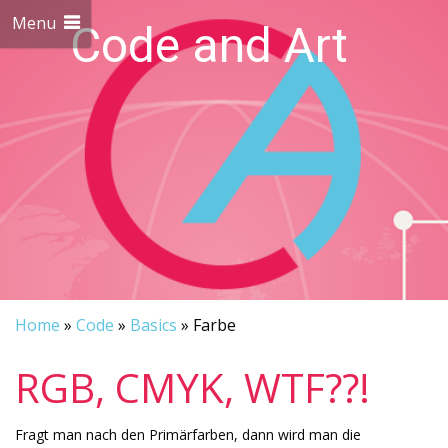
Menu
Code and Art
We love Code and Art
Home
»
Code
»
Basics
»
Farbe
RGB, CMYK, WTF??!
Fragt man nach den Primärfarben, dann wird man die