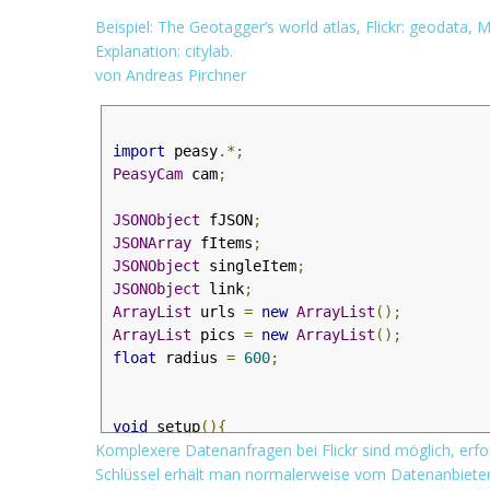
}
Beispiel: The Geotagger’s world atlas, Flickr: geodata,
]
Explanation: citylab.
}
von Andreas Pirchner
import
 peasy
.*;
PeasyCam
 cam
;
JSONObject
 fJSON
;
JSONArray
 fItems
;
JSONObject
 singleItem
;
JSONObject
 link
;
ArrayList
 urls 
=
new
ArrayList
();
ArrayList
 pics 
=
new
ArrayList
();
float
 radius 
=
600
;
void
 setup
(){
Komplexere Datenanfragen bei Flickr sind möglich, erfor
  size
(
690
,
400
,
 P3D
);
Schlüssel erhält man normalerweise vom Datenanbieter
  cam 
=
new
PeasyCam
(
this
,
0
);