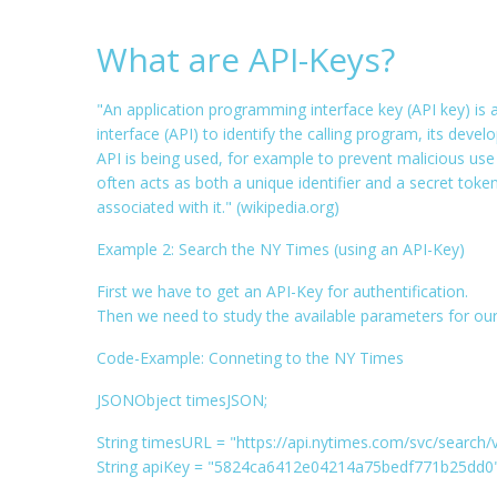
  fJSON 
=
 loadJSONObject
(
"https://api.flick
  fItems 
=
 fJSON
.
getJSONArray
(
"items"
);
What are API-Keys?
for
(
int
 i 
=
0
;
 i 
<
 fItems
.
size
();
 i
++){
    singleItem 
=
 fItems
.
getJSONObject
(
i
);
"An application programming interface key (API key) is
    link 
=
 singleItem
.
getJSONObject
(
"media"
interface (API) to identify the calling program, its deve
String
 s 
=
 link
.
getString
(
"m"
);
API is being used, for example to prevent malicious use
    urls
.
add
(
new
String
(
s
));
often acts as both a unique identifier and a secret token
PImage
 p 
=
 loadImage
(
s
);
associated with it." (wikipedia.org)
    pics
.
add
(
p
);
}
Example 2: Search the NY Times (using an API-Key)
}
First we have to get an API-Key for authentification.
void
 draw
(){
Then we need to study the available parameters for our
  background
(
10
,
10
,
30
);
  drawPics
();
Code-Example: Conneting to the NY Times
}
JSONObject timesJSON;
void
 drawPics
(){
String timesURL = "https://api.nytimes.com/svc/search/v
float
 angle 
=
0
;
String apiKey = "5824ca6412e04214a75bedf771b25dd0"
for
(
int
 i 
=
0
;
 i 
<
 fItems
.
size
();
 i
++){
float
 stepSize 
=
 TWO_PI 
/
 fItems
.
size
(