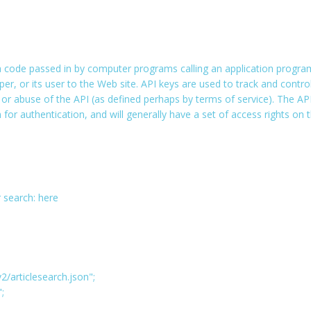
r.com/services/feeds/photos_public.gne?tags=nasa+launch&
 a code passed in by computer programs calling an application progr
);
loper, or its user to the Web site. API keys are used to track and contr
 or abuse of the API (as defined perhaps by terms of service). The AP
 for authentication, and will generally have a set of access rights on 
 search: here
2/articlesearch.json";
;
);
// set stepsize for rotation