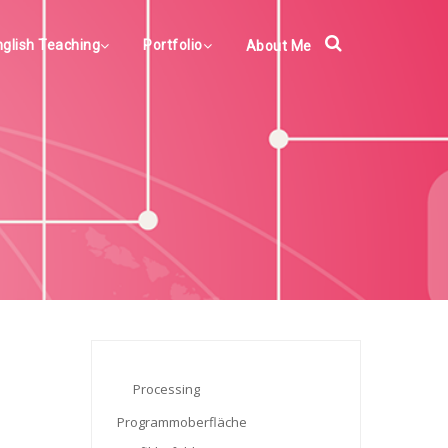
nglish Teaching
Portfolio
About Me
Processing
Programmoberfläche