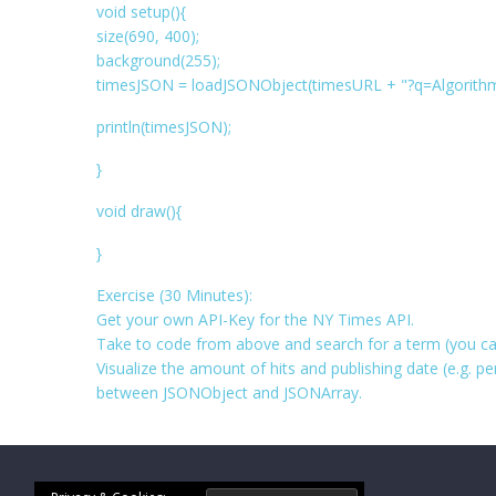
void setup(){
     angle 
=
 i
*
stepSize
;
size(690, 400);
float
 px 
=
0
+
(
radius 
*
 cos
(
angle
));
background(255);
float
 py 
=
0
;
timesJSON = loadJSONObject(timesURL + "?q=Algorithm
float
 pz 
=
0
+
(
radius 
*
 sin
(
angle
));
PImage
 p 
=
 pics
.
get
(
i
);
println(timesJSON);
     pushMatrix
();
}
     translate
(
px
,
 py
,
 pz
);
     rotateY
(-
angle
+
PI
/
2
);
void draw(){
     tint
(
150
,
150
,
255
,
255
);
}
     image
(
p
,
0
,
0
);
     popMatrix
();
Exercise (30 Minutes):
}
Get your own API-Key for the NY Times API.
}
Take to code from above and search for a term (you can
Visualize the amount of hits and publishing date (e.g. 
between JSONObject and JSONArray.