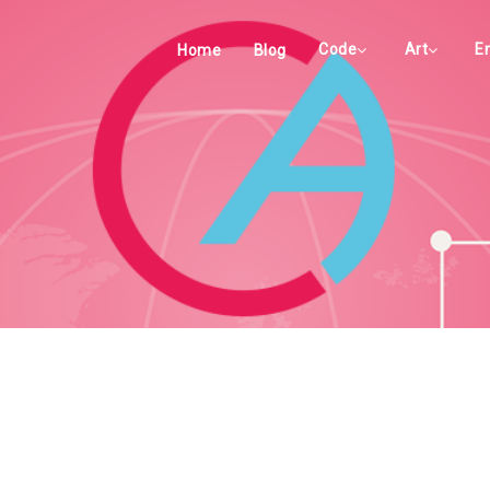
Code
Art
E
Home
Blog