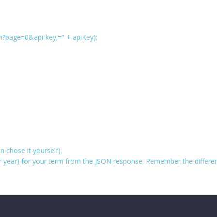
?page=0&api-key;=" + apiKey);
 chose it yourself).
per year) for your term from the JSON response. Remember the differe