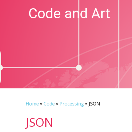
Code and Art
We love Code and Art
Home
»
Code
»
Processing
»
JSON
JSON