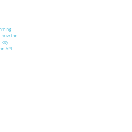
format;=json&nojsoncallback;=1"
);
amming
ol how the
I key
the API