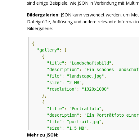
sind einige Beispiele, wie JSON in Verbindung mit Mult
Bildergalerien:
JSON kann verwendet werden, um Metadat
Dateigröße, Auflösung und andere relevante Informationen
Bildergalerie:
{
"gallery"
:
[
{
"title"
:
"Landschaftsbild"
,
"description"
:
"Ein schönes Landschaf
"file"
:
"landscape.jpg"
,
"size"
:
"2 MB"
,
"resolution"
:
"1920x1080"
},
{
"title"
:
"Porträtfoto"
,
"description"
:
"Ein Porträtfoto einer
"file"
:
"portrait.jpg"
,
"size"
:
"1.5 MB"
,
Mehr zu JSON:
"resolution"
:
"1200x800"