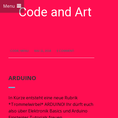
Menu
Code and Art
We love Code and Art
CODE
,
MENU
MAI 11, 2018
0 COMMENT
ARDUINO
In Kürze entsteht eine neue Rubrik
*Trommelwirbel* ARDUINO! Ihr dürft euch
also über Elektronik Basics und Arduino
Einsteiger Tutorials freuen.