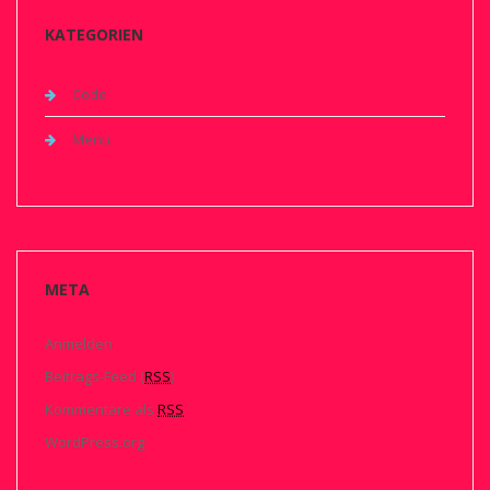
KATEGORIEN
Code
Menu
META
Anmelden
Beitrags-Feed (
RSS
)
Kommentare als
RSS
WordPress.org