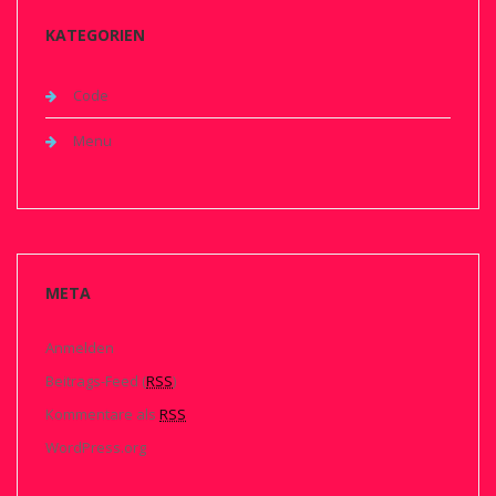
KATEGORIEN
Code
Menu
META
Anmelden
Beitrags-Feed (
RSS
)
Kommentare als
RSS
WordPress.org