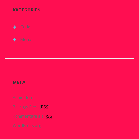
KATEGORIEN
Code
Menu
META
Anmelden
Beitrags-Feed (
RSS
)
Kommentare als
RSS
WordPress.org