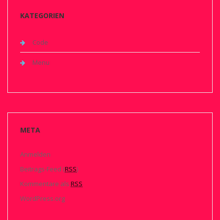
KATEGORIEN
Code
Menu
META
Anmelden
Beitrags-Feed (
RSS
)
Kommentare als
RSS
WordPress.org