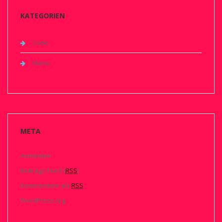
KATEGORIEN
Code
Menu
META
Anmelden
Beitrags-Feed (
RSS
)
Kommentare als
RSS
WordPress.org