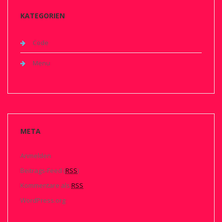
KATEGORIEN
Code
Menu
META
Anmelden
Beitrags-Feed (
RSS
)
Kommentare als
RSS
WordPress.org