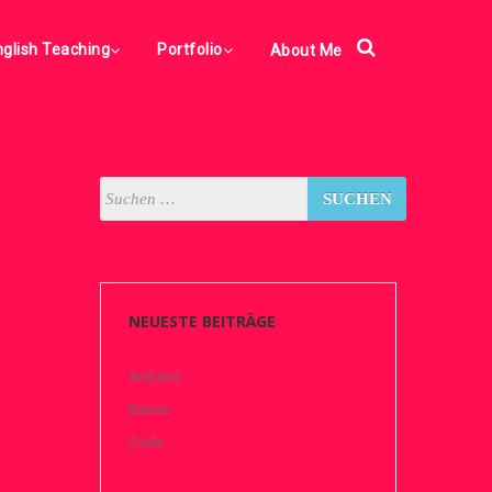
nglish Teaching
Portfolio
About Me
NEUESTE BEITRÄGE
Arduino
Basics
Code