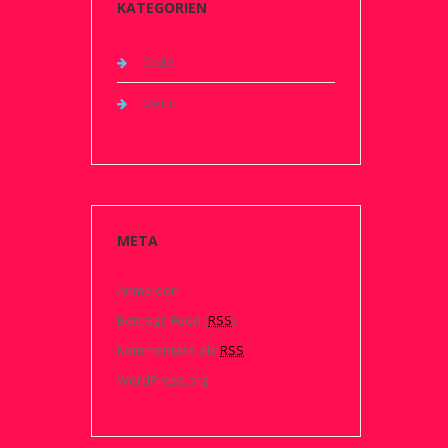
KATEGORIEN
Code
Menu
META
Anmelden
Beitrags-Feed (
RSS
)
Kommentare als
RSS
WordPress.org