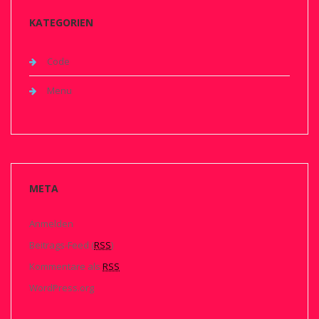
KATEGORIEN
Code
Menu
META
Anmelden
Beitrags-Feed (
RSS
)
Kommentare als
RSS
WordPress.org